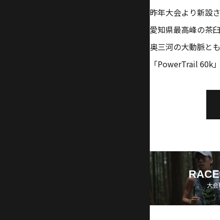
昨年⼤会より新設された「
愛知県最⾼峰の茶
奥三河の⼤動脈と
「PowerTrail
RACE
大会