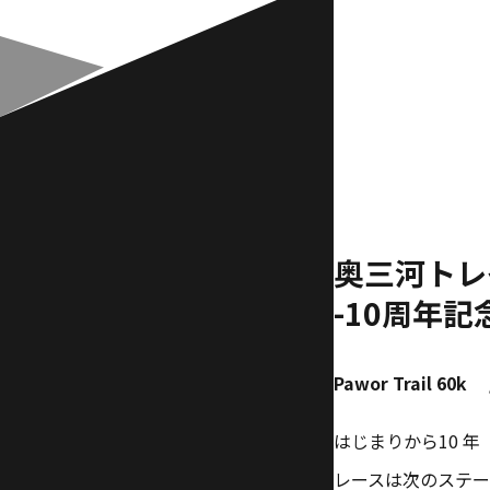
奥三河トレ
-10周年記
Pawor Trail 60k 
はじまりから10 年
レースは次のステー