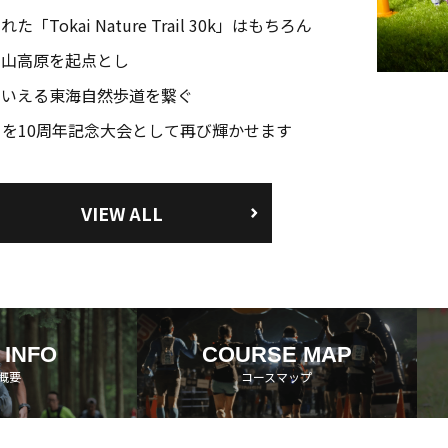
Tokai Nature Trail 30k」はもちろん
⾅⼭⾼原を起点とし
もいえる東海⾃然歩道を繋ぐ
 60k」を10周年記念⼤会として再び輝かせます
VIEW ALL
 INFO
COURSE MAP
概要
コースマップ